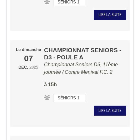
SÉNIORS 1
LIRE LA SUITE
CHAMPIONNAT SENIORS -
Le
dimanche
07
D3 - POULE A
Championnat Seniors D3, 11ème
DÉC.
2025
journée / Contre
Menival F.C. 2
à 15h
SÉNIORS 1
LIRE LA SUITE